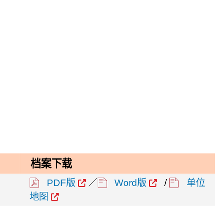
档案下载
PDF版
／
Word版
/
单位
地图