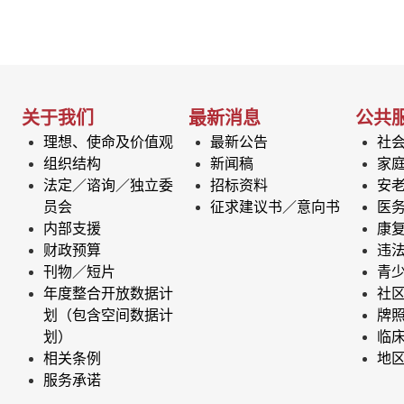
关于我们
最新消息
公共
理想、使命及价值观
最新公告
社
组织结构
新闻稿
家
法定／谘询／独立委
招标资料
安
员会
征求建议书／意向书
医
内部支援
康
财政预算
违
刊物／短片
青
年度整合开放数据计
社
划（包含空间数据计
牌
划）
临
相关条例
地
服务承诺