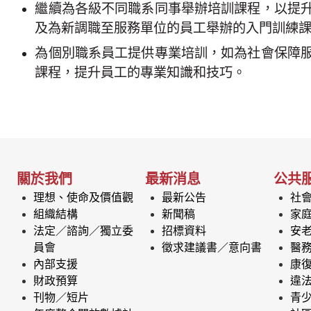
繼續為各級不同職系同事舉辦培訓課程，以提
及為新調職至服務單位的員工舉辦的入門訓練
為個別職系員工提供專業培訓，如為社會保障
課程，提升員工的專業知識和技巧。
關於我們
最新消息
公共
理想、使命及價值觀
最新公告
社
組織結構
新聞稿
家
法定／諮詢／獨立委
招標資料
安
員會
徵求建議書／意向書
醫
內部支援
康
財政預算
違
刊物／短片
青