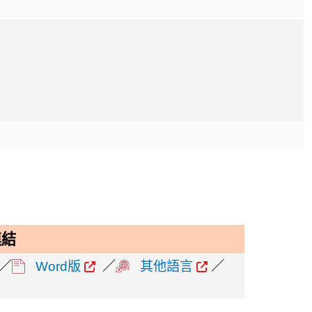
連結
／
Word版
／
其他語言
／