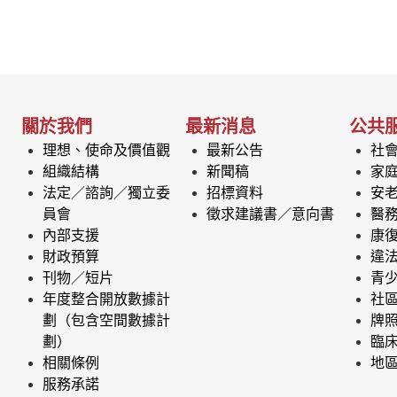
關於我們
最新消息
公共
理想、使命及價值觀
最新公告
社
組織結構
新聞稿
家
法定／諮詢／獨立委
招標資料
安
員會
徵求建議書／意向書
醫
內部支援
康
財政預算
違
刊物／短片
青
年度整合開放數據計
社
劃（包含空間數據計
牌
劃）
臨
相關條例
地
服務承諾