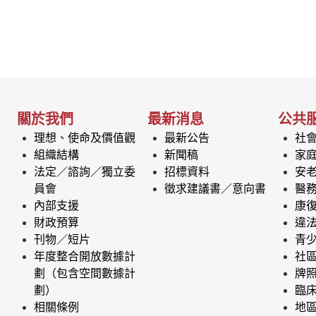
關於我們
最新消息
公共
理想、使命及價值觀
最新公告
社
組織結構
新聞稿
家
法定／諮詢／獨立委
招標資料
安
員會
徵求建議書／意向書
醫
內部支援
康
財政預算
違
刊物／短片
青
年度整合開放數據計
社
劃（包含空間數據計
牌
劃）
臨
相關條例
地