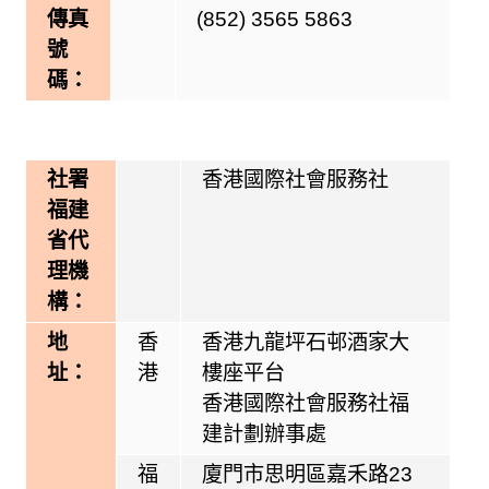
傳真
(852) 3565 5863
號
碼：
社署
香港國際社會服務社
福建
省代
理機
構：
地
香
香港九龍坪石邨酒家大
址：
港
樓座平台
香港國際社會服務社福
建計劃辦事處
福
廈門市思明區嘉禾路23