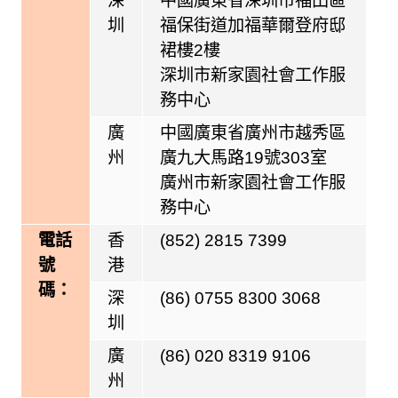
深
中國廣東省深圳市福田區
圳
福保街道加福華爾登府邸
裙樓2樓
深圳市新家園社會工作服
務中心
廣
中國廣東省廣州市越秀區
州
廣九大馬路19號303室
廣州市新家園社會工作服
務中心
電話
香
(852) 2815 7399
號
港
碼：
深
(86) 0755 8300 3068
圳
廣
(86) 020 8319 9106
州