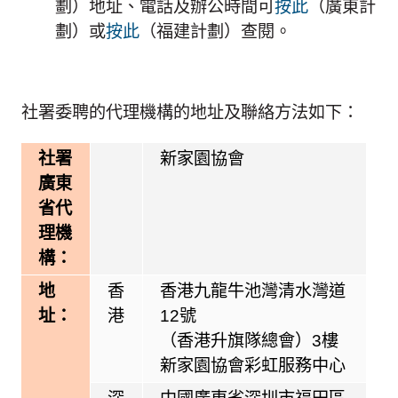
劃）地址、電話及辦公時間可
按此
（廣東計
劃）或
按此
（福建計劃）查閱。
社署委聘的代理機構的地址及聯絡方法如下：
社署
新家園協會
廣東
省代
理機
構：
地
香
香港九龍牛池灣清水灣道
址：
港
12號
（香港升旗隊總會）3樓
新家園協會彩虹服務中心