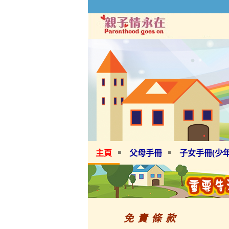
主頁
父母手冊
子女手冊(少年
免 責 條 款