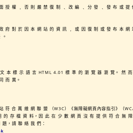
面 授 權 ﹐ 否 則 嚴 禁 復 制 ﹑ 改 編 ﹑ 分 發 ﹑ 發 布 或 提 
政 府 對 於 因 本 網 站 的 資 訊 ﹐ 或 因 復 制 或 發 布 本 網 
任 。
 文 本 標 示 語 言 HTML 4.01 標 準 的 瀏 覽 器 瀏 覽。 然 
 同 而 異。
網 站 符 合 萬 維 網 聯 盟 （W3C）《無障礙網頁內容指引》（WCA
用 的 存 檔 資 料，因 此 在 少 數 網 頁 沒 有 提 供 符 合 無 
問 題，請 聯 絡 我 們：
hk