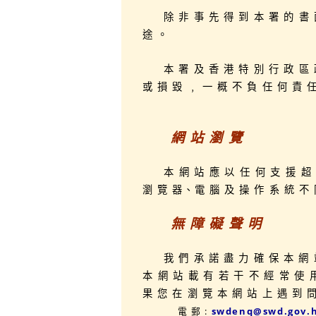
除 非 事 先 得 到 本 署 的 書 
途 。
本 署 及 香 港 特 別 行 政 區 
或 損 毀 ﹐ 一 概 不 負 任 何 責 
網 站 瀏 覽
本 網 站 應 以 任 何 支 援 超
瀏 覽 器、電 腦 及 操 作 系 統 不
無 障 礙 聲 明
我 們 承 諾 盡 力 確 保 本 
本 網 站 載 有 若 干 不 經 常 使 
果 您 在 瀏 覽 本 網 站 上 遇 到 
電 郵 :
swdenq@swd.gov.