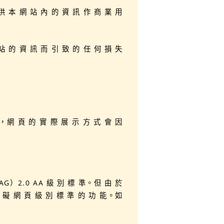
供 本 網 站 內 的 資 訊 作 商 業 用
站 的 資 訊 而 引 致 的 任 何 損 失
而，網 頁 的 實 際 展 示 方 式 會 因
G）2.0 AA 級 別 標 準。但 由 於
障 礙 網 頁 級 別 標 準 的 功 能。如