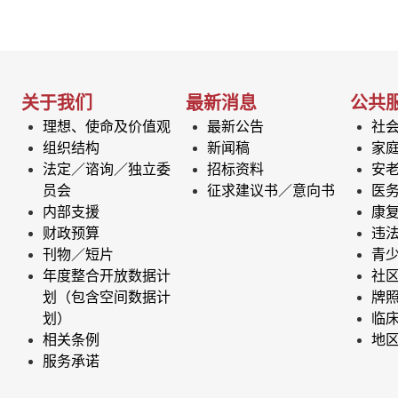
关于我们
最新消息
公共
理想、使命及价值观
最新公告
社
组织结构
新闻稿
家
法定／谘询／独立委
招标资料
安
员会
征求建议书／意向书
医
内部支援
康
财政预算
违
刊物／短片
青
年度整合开放数据计
社
划（包含空间数据计
牌
划）
临
相关条例
地
服务承诺