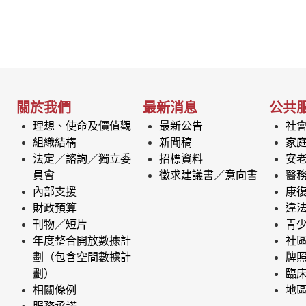
關於我們
最新消息
公共
理想、使命及價值觀
最新公告
社
組織結構
新聞稿
家
法定／諮詢／獨立委
招標資料
安
員會
徵求建議書／意向書
醫
內部支援
康
財政預算
違
刊物／短片
青
年度整合開放數據計
社
劃（包含空間數據計
牌
劃）
臨
相關條例
地