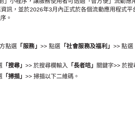
劃」小程序，讓服務使用者可透過「智方便」流動應
惠資訊，並於
2026
年
3
月內正式於各個流動應用程式平
程序。
方點選
「服務」
>>
點選
「社會服務及福利」
>>
點選
選
「搜尋」
>>
於搜尋欄輸入
「長者咭」
關鍵字
>>
於搜
選
「掃描」
>>
掃描以下二維碼。