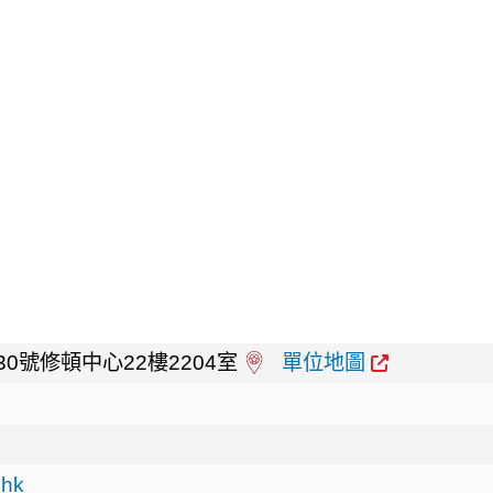
。
0號修頓中心22樓2204室
單位地圖
.hk