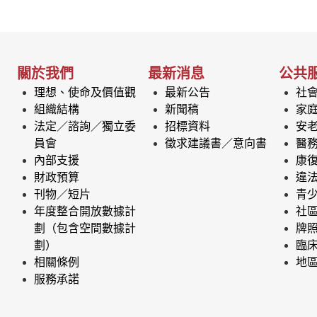
關於我們
最新消息
公共
理想、使命及價值觀
最新公告
社
組織結構
新聞稿
家
法定／諮詢／獨立委
招標資料
安
員會
徵求建議書／意向書
醫
內部支援
康
財政預算
違
刊物／短片
青
年度整合開放數據計
社
劃（包含空間數據計
牌
劃）
臨
相關條例
地
服務承諾