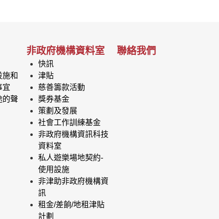
非政府機構資料室
聯絡我們
快訊
設施和
津貼
事宜
慈善籌款活動
途的聲
獎券基金
策劃及發展
社會工作訓練基金
非政府機構資訊科技
資料室
私人遊樂場地契約-
使用設施
非津助非政府機構資
訊
租金/差餉/地租津貼
計劃