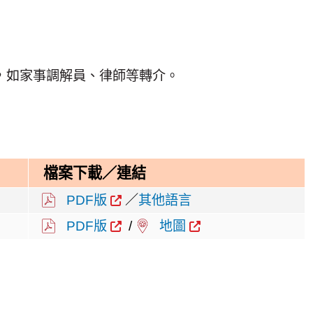
，如家事調解員、律師等轉介。
檔案下載／連結
PDF版
／
其他語言
PDF版
/
地圖