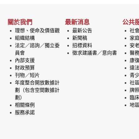
關於我們
最新消息
公共
理想、使命及價值觀
最新公告
社
組織結構
新聞稿
家
法定／諮詢／獨立委
招標資料
安
員會
徵求建議書／意向書
醫
內部支援
康
財政預算
違
刊物／短片
青
年度整合開放數據計
社
劃（包含空間數據計
牌
劃）
臨
相關條例
地
服務承諾