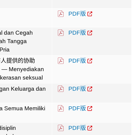
PDF版
al dan Cegah
PDF版
ah Tangga
Pria
害人提供的协助
PDF版
a — Menyediakan
ekerasan seksual
ngan Keluarga dan
PDF版
ta Semua Memiliki
PDF版
isiplin
PDF版