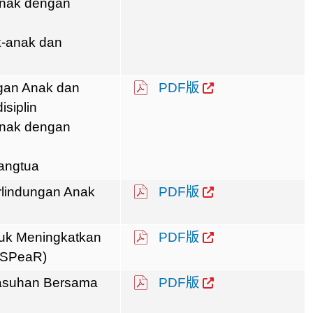
Anak dengan
k-anak dan
ngan Anak dan
PDF版
isiplin
Anak dengan
rangtua
lindungan Anak
PDF版
uk Meningkatkan
PDF版
(SPeaR)
asuhan Bersama
PDF版