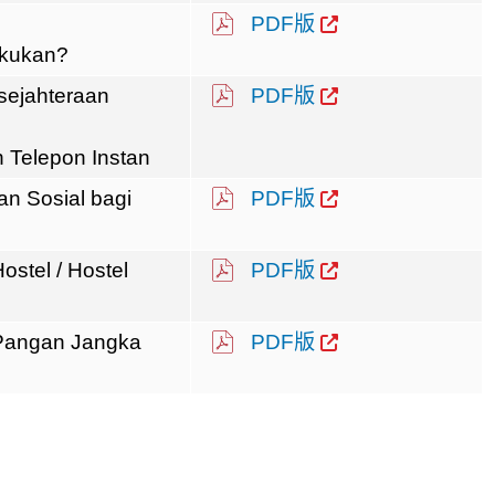
PDF版
akukan?
sejahteraan
PDF版
 Telepon Instan
n Sosial bagi
PDF版
stel / Hostel
PDF版
Pangan Jangka
PDF版