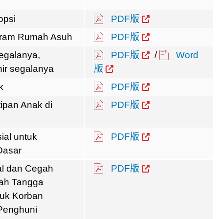
opsi
PDF版
ogram Rumah Asuh
PDF版
segalanya,
PDF版
/
Word
khir segalanya
版
k
PDF版
ipan Anak di
PDF版
ial untuk
PDF版
Dasar
al dan Cegah
PDF版
ah Tangga
uk Korban
Penghuni