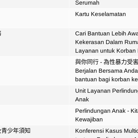
Serumah
Kartu Keselamatan
務
Cari Bantuan Lebih Aw
Kekerasan Dalam Rum
Layanan untuk Korban 
與你同行 - 為性暴力受
Berjalan Bersama And
bantuan bagi korban k
Unit Layanan Perlindu
Anak
Perlindungan Anak - Ki
Kewajiban
及青少年須知
Konferensi Kasus Multid