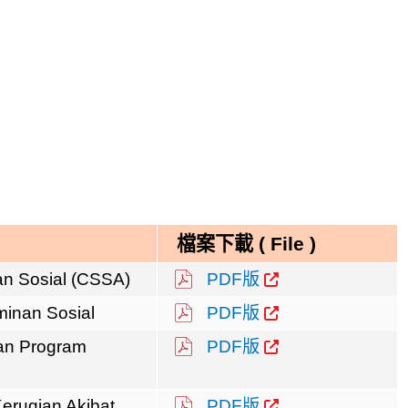
檔案下載 (
File
)
n Sosial (CSSA)
PDF版
inan Sosial
PDF版
an Program
PDF版
erugian Akibat
PDF版