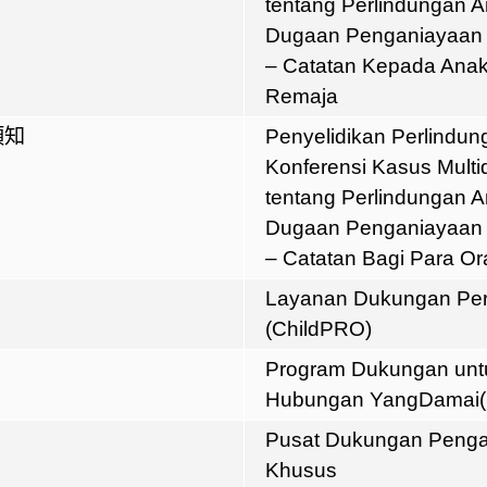
tentang Perlindungan 
Dugaan Penganiayaan
– Catatan Kepada Ana
Remaja
須知
Penyelidikan Perlindu
Konferensi Kasus Multid
tentang Perlindungan 
Dugaan Penganiayaan
– Catatan Bagi Para O
Layanan Dukungan Per
(ChildPRO)
Program Dukungan unt
Hubungan YangDamai
Pusat Dukungan Peng
Khusus