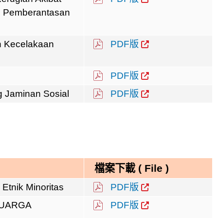
 Pemberantasan
 Kecelakaan
PDF版
PDF版
 Jaminan Sosial
PDF版
檔案下載 (
File
)
Etnik Minoritas
PDF版
LUARGA
PDF版