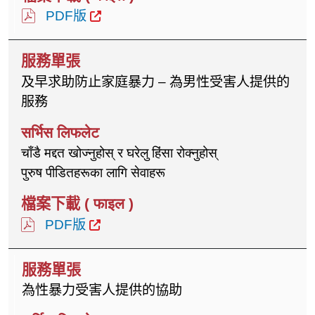
PDF版
及早求助防止家庭暴力 – 為男性受害人提供的
服務
चाँडै मद्दत खोज्नुहोस् र घरेलु हिंसा रोक्नुहोस्
पुरुष पीडितहरूका लागि सेवाहरू
PDF版
為性暴力受害人提供的協助