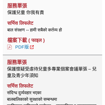
保護兒童 你我有責
बाल संरक्षण -- हामी सबैको कर्तव्य हो
PDF版
保護懷疑受虐待兒童多專業個案會議單張 – 兒
童及青少年須知
संदिग्ध दुर्व्यवहार भएका
बालबालिकाको सुरक्षाको सम्बन्धमा