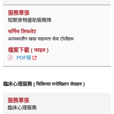
短期食物援助服務隊
अल्पकालीन खाद्य सहायता सेवा टोलीहरू
PDF版
臨床心理服務 (
चिकित्सा मनोविज्ञान सेवाहरु
)
臨床心理服務