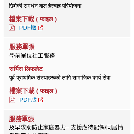
छिमेकी समर्थन बाल हेरचाह परियोजना
PDF版
學前單位社工服務
पूर्व-प्राथमिक संस्थाहरूको लागि सामाजिक कार्य सेवा
PDF版
及早求助防止家庭暴力– 支援虐待配偶/同居情