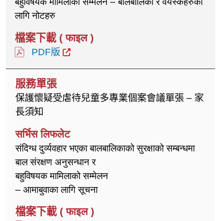
बहुविषयक मामिलाको सम्मेलन – बालबालिका र वयस्कहरुका
लागि नोटहरु
PDF版
保護懷疑受虐待兒童多專業個案會議單張 – 家
長須知
संदिग्ध दुर्व्यवहार भएका बालबालिकाको सुरक्षाको सम्बन्धमा
बाल संरक्षण अनुसन्धान र
बहुविषयक मामिलाको सम्मेलन
– आमाबुवाका लागि सूचना