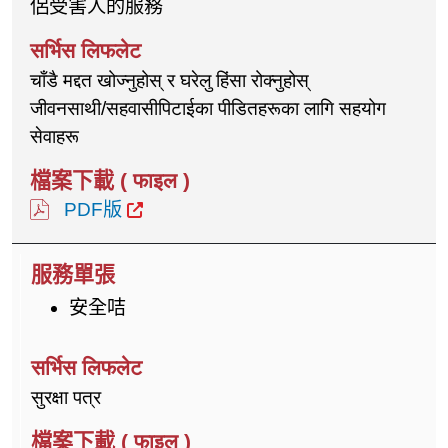
侶受害人的服務
चाँडै मद्दत खोज्नुहोस् र घरेलु हिंसा रोक्नुहोस्
जीवनसाथी/सहवासीपिटाईका पीडितहरूका लागि सहयोग
सेवाहरू
PDF版
安全咭
सुरक्षा पत्र