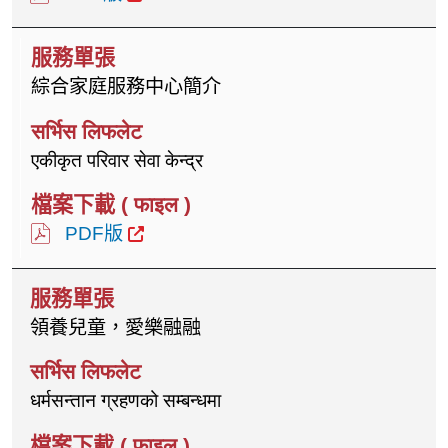
綜合家庭服務中心簡介
एकीकृत परिवार सेवा केन्द्र
PDF版
領養兒童，愛樂融融
धर्मसन्तान ग्रहणको सम्बन्धमा