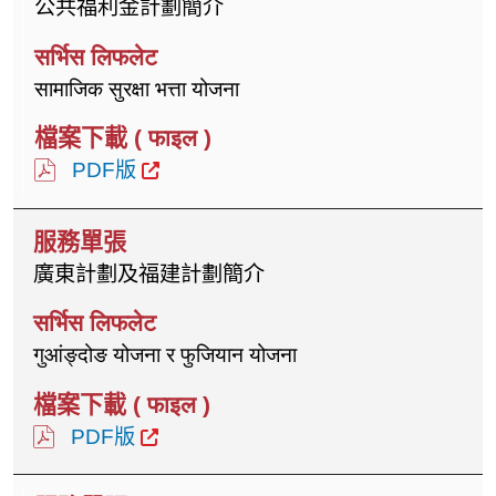
公共福利金計劃簡介
सामाजिक सुरक्षा भत्ता योजना
PDF版
廣東計劃及福建計劃簡介
गुआंङ्दोङ योजना र फुजियान योजना
PDF版