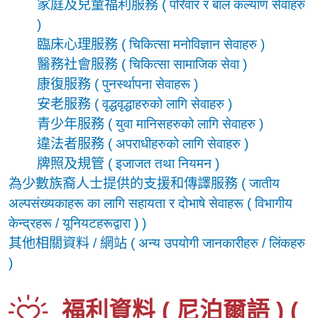
家庭及兒童福利服務 (
परिवार र बाल कल्याण सेवाहरु
)
臨床心理服務 (
चिकित्सा मनोविज्ञान सेवाहरु
)
醫務社會服務 (
चिकित्सा सामाजिक सेवा
)
康復服務 (
पुनर्स्थापना सेवाहरू
)
安老服務 (
वृद्धवृद्धाहरुको लागि सेवाहरु
)
青少年服務 (
युवा मानिसहरुको लागि सेवाहरु
)
違法者服務 (
अपराधीहरुको लागि सेवाहरु
)
牌照及規管 (
इजाजत तथा नियमन
)
為少數族裔人士提供的支援和傳譯服務 (
जातीय
अल्पसंख्यकाहरू का लागि सहायता र दोभाषे सेवाहरू ( विभागीय
केन्द्रहरू / यूनियटहरूद्वारा )
)
其他相關資料 / 網站 (
अन्य उपयोगी जानकारीहरु / लिंकहरु
)
福利資料 ( 尼泊爾語 ) (