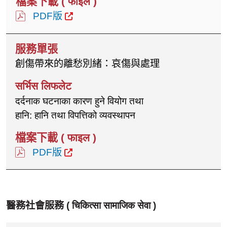
PDF版
創傷帶來的離愁別緒：哀傷與處理
दर्दनाक घटनाका कारण हुने वियोग तथा
हानि: हानि तथा विपत्तिको व्यवस्थापन
PDF版
醫務社會服務 (
चिकित्सा सामाजिक सेवा
)