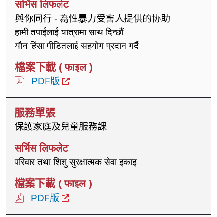
與你同行 - 為性暴力受害人提供的协助
हामी तपाईलाई यात्रामा साथ दिन्छौं
यौन हिंसा पीडितलाई सहयोग प्रदान गर्दै
PDF版
保護家庭及兒童服務課
परिवार तथा शिशु सुरक्षात्मक सेवा इकाइ
PDF版