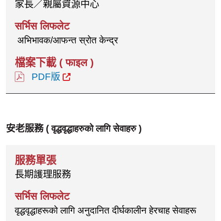
家長／親屬資源中心
अभिभावक/आफन्त स्रोत केन्द्र
PDF版
安老服務 (
वृद्धवृद्धाहरुको लागि सेवाहरु
)
長期護理服務
वृद्धवृद्धाहरूको लागि अनुदानित दीर्घकालीन हेरचाह सेवाहरू