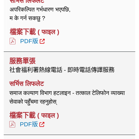
अपरिकल्पित गर्भधारण भएपछि,
म के गर्न सकछु ?
PDF版
社會福利署熱線電話 - 即時電話傳譯服務
समाज कल्याण विभाग हटलाइन - तत्काल टेलिफोन व्याख्या
सेवाको पहुँचमा रहनुहोस्
PDF版