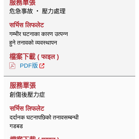
危急事故 ‧ 壓力處理
गम्भीर घटनाका कारण उत्पन्न
हुने तनावको व्यवस्थापन
PDF版
創傷後壓力症
दर्दानक घटनापछिको तनावसम्बन्धी
गडबड