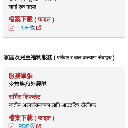
लागी एक गाइड
PDF版
家庭及兒童福利服務 (
परिवार र बाल कल्याण सेवाहरु
)
少數族裔外展隊
जातीय अल्पसंख्यकका लागि आउटरिच टोलीहरू
PDF版