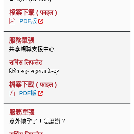
PDF版
共享親職支援中心
विशेष सह- सहायता केन्द्र
PDF版
意外懷孕了！怎麼辦？