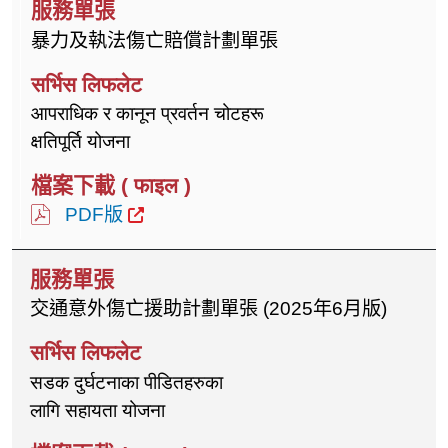
暴力及執法傷亡賠償計劃單張
आपराधिक र कानून प्रवर्तन चोटहरू
क्षतिपूर्ति योजना
PDF版
交通意外傷亡援助計劃單張 (2025年6月版)
सडक दुर्घटनाका पीडितहरुका
लागि सहायता योजना