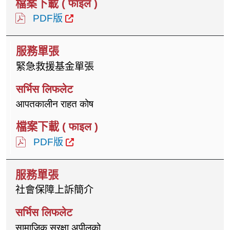
PDF版
緊急救援基金單張
आपतकालीन राहत कोष
PDF版
社會保障上訴簡介
सामाजिक सुरक्षा अपीलको