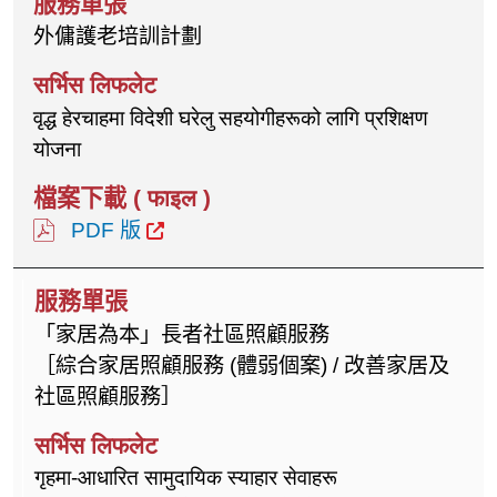
外傭護老培訓計劃
वृद्ध हेरचाहमा विदेशी घरेलु सहयोगीहरूको लागि प्रशिक्षण
योजना
PDF 版
「家居為本」長者社區照顧服務
［綜合家居照顧服務 (體弱個案) / 改善家居及
社區照顧服務］
गृहमा-आधारित सामुदायिक स्याहार सेवाहरू