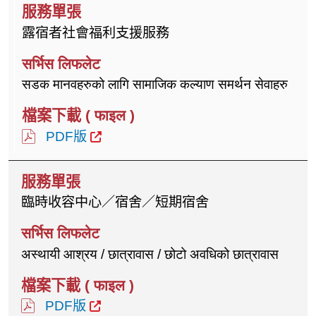
露宿者社會福利支援服務
सडक मानवहरुको लागि सामाजिक कल्याण समर्थन सेवाहरु
PDF版
臨時收容中心／宿舍／短期宿舍
अस्थायी आश्रय / छात्रावास / छोटो अवधिको छात्रावास
PDF版