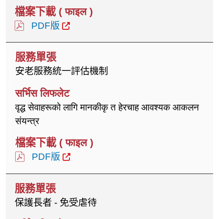
PDF版
安老服務統一評估機制
वृद्ध सेवाहरूको लागि मानकीकृ त हेरचाह आवश्यक आकलन
संयन्त्र
PDF版
保護長者 - 免受虐待