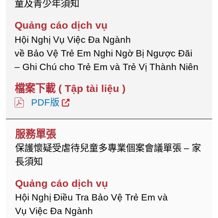
童及青少年須知
Hội Nghị Vụ Việc Đa Ngành
về Bảo Vệ Trẻ Em Nghi Ngờ Bị Ngược Đãi
– Ghi Chú cho Trẻ Em và Trẻ Vị Thành Niên
PDF版
保護懷疑受虐待兒童多專業個案會議單張 – 家
長須知
Hội Nghị Điều Tra Bảo Vệ Trẻ Em và
Vụ Việc Đa Ngành