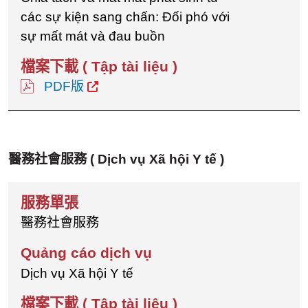
các sự kiện sang chấn: Đối phó với
sự mất mát và đau buồn
PDF版
醫務社會服務
( Dịch vụ Xã hội Y tế )
醫務社會服務
Dịch vụ Xã hội Y tế