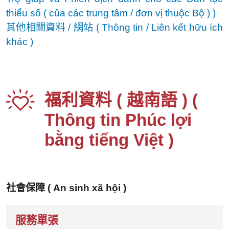
thiểu số ( của các trung tâm / đơn vị thuộc Bộ ) )
其他相關資料 / 網站
( Thông tin / Liên kết hữu ích
khác )
福利資料 ( 越南語 ) (
Thông tin Phúc lợi
bằng tiếng Việt
)
社會保障
( An sinh xã hội )