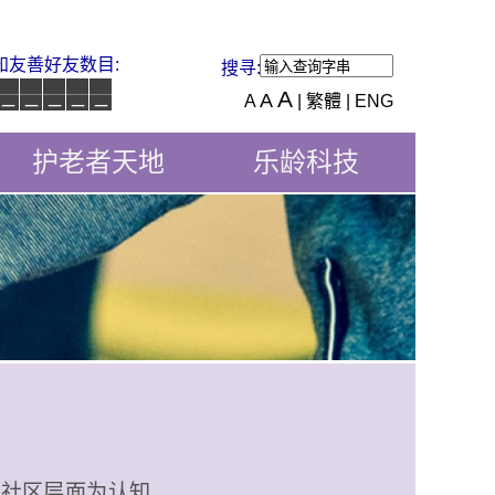
知友善好友数目:
搜寻:
_
_
_
_
_
A
A
A
| 繁體 |
ENG
护老者天地
乐龄科技
在社区层面为认知