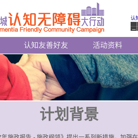
认
_
认知友善好友
活动资料
计划背景
17年施政报告 - 施政纲领》提出一系列新措施，加强