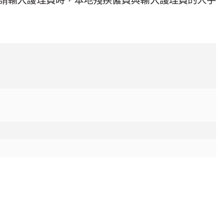
請輸入護理員時，本地殘疾僱員與輸入護理員的人手