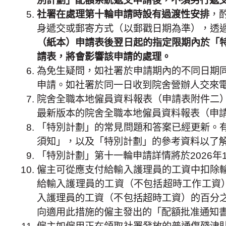
別計劃」配額系統遞交申請後，不須另行遞
社署在處理第十輪申請時設有過渡性安排
，
身遞交或郵寄方式（以郵戳日期為準），透
（紙本）申請表後翌日起的指定限期內於「
請表，將會影響該申請的處理。
為免生疑問，如社署於申請期內的不同日期
申請。如社署於同一日收到院舍營辦人交來
院舍全職本地僱員資料報表（申請表附件二
最新版本的院舍全職本地僱員資料報表（申
「特別計劃」的常見問題和答案已經更新。
須知」，以及「特別計劃」的參考資料以了
「特別計劃」第十一輪申請詳情將於2026年1
僱主可從應支付給輸入護理員的工資中扣除
給輸入護理員的工資（不包括超時工作工資）的
入護理員的工資（不包括超時工資）的百分
向適用此措施的僱主發出的「配額批准通知