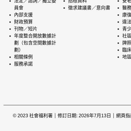
法定／諮詢／獨立委
招標資料
安
員會
徵求建議書／意向書
醫
內部支援
康
財政預算
違
刊物／短片
青
年度整合開放數據計
社
劃（包含空間數據計
牌
劃）
臨
相關條例
地
服務承諾
© 2023 社會福利署
修訂日期: 2026年7月13日
網頁指