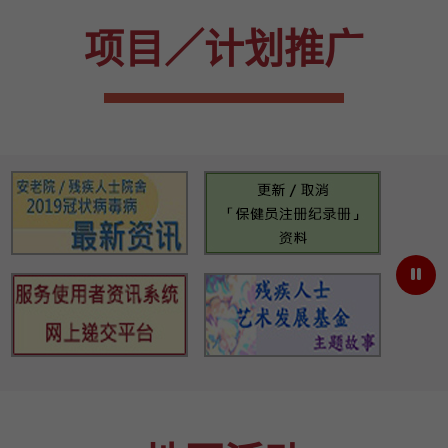
项目／计划推广
共创明「Teen」计划
安老院/残疾人士院舍2019冠状
更新／
院舍感染防控电子平台
服务使用者资讯系统网上递交平
残疾人