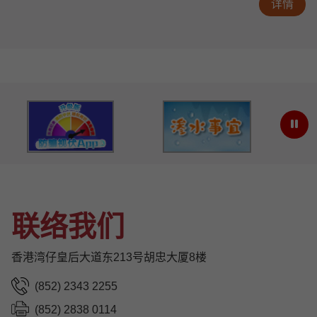
详情
件贴上足够邮资
防骗视伏App
渗水问题
联络我们
香港湾仔皇后大道东213号胡忠大厦8楼
电话:
(852) 2343 2255
传真:
(852) 2838 0114